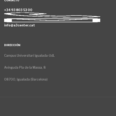
CONTACTO
+34 93 803 53 00
info@a3center.cat
DIRECCIÓN
Campus Universitari Igualada-UdL
Avinguda Pla de la Massa, 8
08700, Igualada (Barcelona)