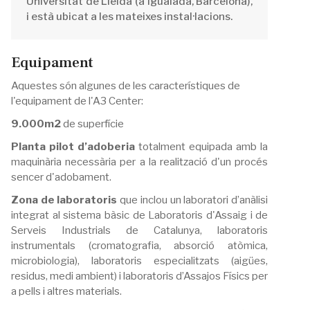
Universitat de Lleida (a Igualada, Barcelona),
i està ubicat a les mateixes instal·lacions.
Equipament
Aquestes són algunes de les característiques de
l'equipament de l'A3 Center:
9.000m2
de superfície
Planta pilot d’adoberia
totalment equipada amb la
maquinària necessària per a la realització d'un procés
sencer d'adobament.
Zona de laboratoris
que inclou un laboratori d’anàlisi
integrat al sistema bàsic de Laboratoris d'Assaig i de
Serveis Industrials de Catalunya, laboratoris
instrumentals (cromatografia, absorció atòmica,
microbiologia), laboratoris especialitzats (aigües,
residus, medi ambient) i laboratoris d’Assajos Físics per
a pells i altres materials.